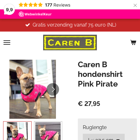
×
177
Reviews
9,9
Gratis verzending vanaf 75 euro (NL)
Caren B
hondenshirt
Pink Pirate
€ 27,95
Ruglengte