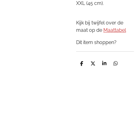
XXL (45 cm).
Kijk bij twijfel over de
maat op de
Maattabel
Dit item shoppen?
D
D
S
D
e
e
h
e
l
e
a
l
e
l
r
e
n
e
n