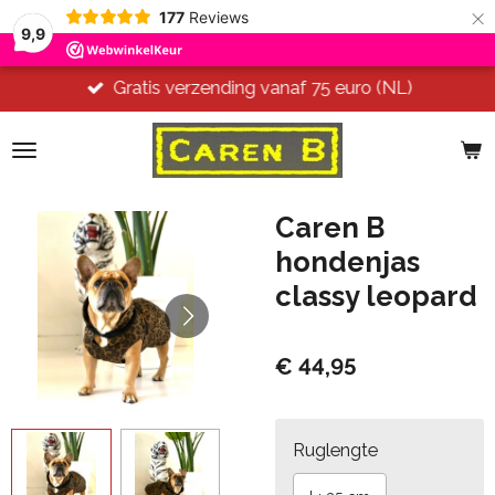
×
177
Reviews
9,9
Gratis verzending vanaf 75 euro (NL)
Caren B
hondenjas
classy leopard
€ 44,95
Ruglengte