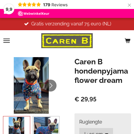
×
179
Reviews
9,9
Gratis verzending vanaf 75 euro (NL)
Caren B
hondenpyjama
flower dream
€ 29,95
Ruglengte