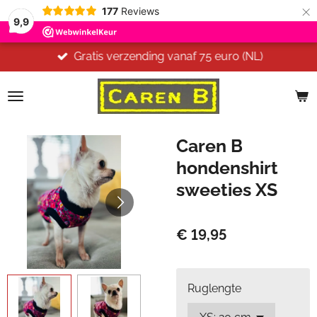
×
177
Reviews
9,9
Gratis verzending vanaf 75 euro (NL)
Caren B
hondenshirt
sweeties XS
€ 19,95
Ruglengte