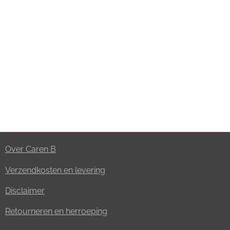
Over Caren B
Verzendkosten en levering
Disclaimer
Retourneren en herroeping