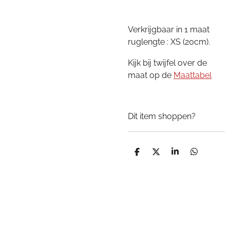
Verkrijgbaar in 1 maat
ruglengte : XS (20cm).
Kijk bij twijfel over de
maat op de
Maattabel
Dit item shoppen?
D
D
S
D
e
e
h
e
l
e
a
l
e
l
r
e
n
e
n