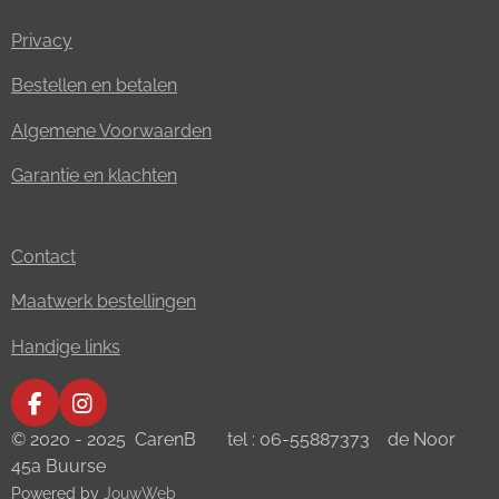
Privacy
Bestellen en betalen
Algemene Voorwaarden
Garantie en klachten
Contact
Maatwerk bestellingen
Handige links
F
I
a
n
© 2020 - 2025 CarenB tel : 06-55887373 de Noor
c
s
45a Buurse
e
t
Powered by
JouwWeb
b
a