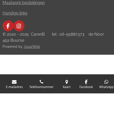
Maatwerk bestellingen
Handige links
F
I
a
n
© 2020 - 2025 CarenB tel : 06-55887373 de Noor
c
s
45a Buurse
e
t
Powered by
JouwWeb
b
a
o
g
o
r
k
a
m
E-mailadres
Telefoonnummer
Kaart
Facebook
WhatsApp