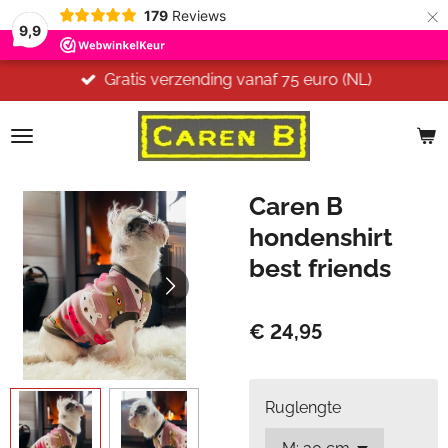
×
179
Reviews
9,9
Gratis verzending vanaf 75 euro (NL)
Caren B
hondenshirt
best friends
€ 24,95
Ruglengte