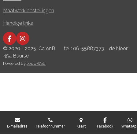
Maatwerk bestellingen
Handige links
F
I
a
n
© 2020 - 2025 CarenB tel : 06-55887373 de Noor
c
s
45a Buurse
e
t
Powered by
JouwWeb
b
a
o
g
o
r
k
a
m
E-mailadres
Telefoonnummer
Kaart
Facebook
WhatsAp