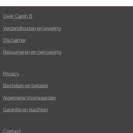
Over Caren B
Verzendkosten en levering
Disclaimer
Retourneren en herroeping
Privacy
Bestellen en betalen
Algemene Voorwaarden
Garantie en klachten
Contact