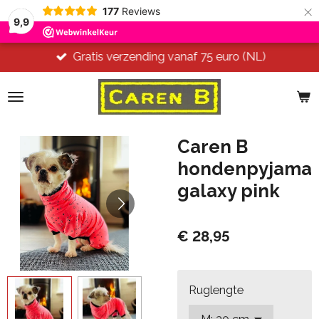
×
177
Reviews
9,9
Gratis verzending vanaf 75 euro (NL)
Caren B
hondenpyjama
galaxy pink
€ 28,95
Ruglengte