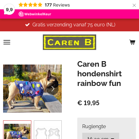
×
177
Reviews
9,9
Gratis verzending vanaf 75 euro (NL)
Caren B
hondenshirt
rainbow fun
€ 19,95
Ruglengte