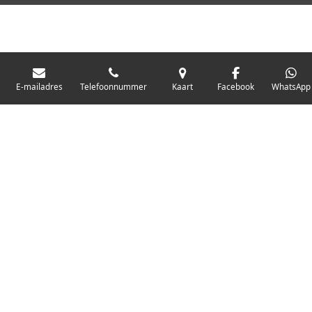
o
r
k
a
m
E-mailadres
Telefoonnummer
Kaart
Facebook
WhatsApp