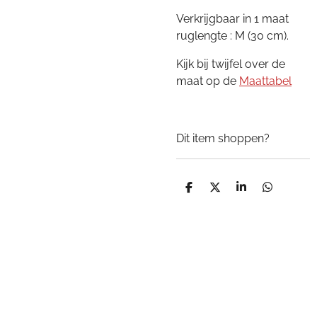
Verkrijgbaar in 1 maat
ruglengte : M (30 cm).
Kijk bij twijfel over de
maat op de
Maattabel
Dit item shoppen?
D
D
S
D
e
e
h
e
l
e
a
l
e
l
r
e
n
e
n