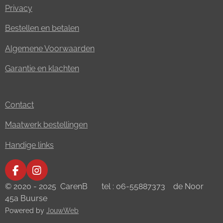
Privacy
Bestellen en betalen
Algemene Voorwaarden
Garantie en klachten
Contact
Maatwerk bestellingen
Handige links
F
I
a
n
© 2020 - 2025 CarenB tel : 06-55887373 de Noor
c
s
45a Buurse
e
t
Powered by
JouwWeb
b
a
o
g