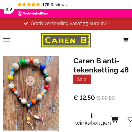
×
179
Reviews
9,9
Gratis verzending vanaf 75 euro (NL)
Caren B anti-
tekenketting 48
Sale!
€ 12,50
€ 22,50
In
winkelwagen