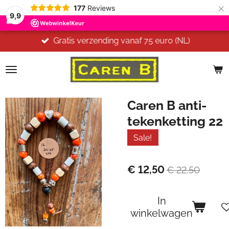
×
177
Reviews
9,9
Gratis verzending vanaf 75 euro (NL)
Caren B anti-
tekenketting 22
Sale!
€ 12,50
€ 22,50
In
winkelwagen