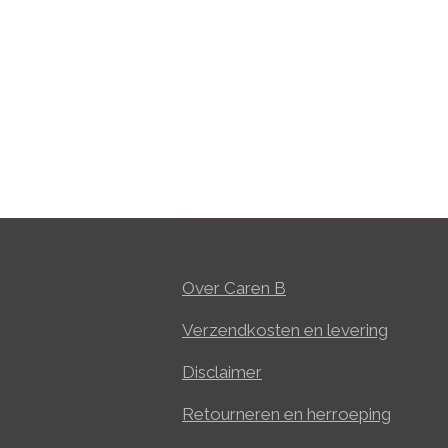
Over Caren B
Verzendkosten en levering
Disclaimer
Retourneren en herroeping