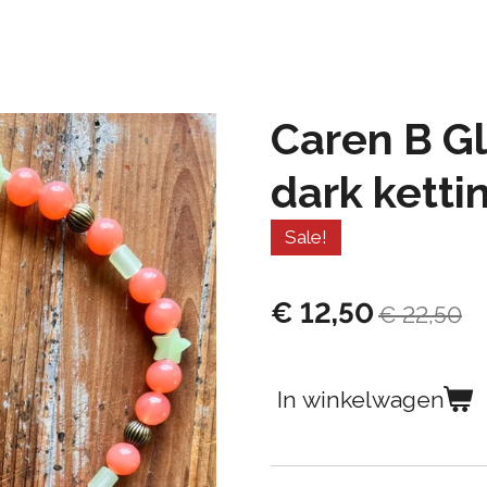
Caren B G
dark ketti
Sale!
€ 12,50
€ 22,50
In winkelwagen