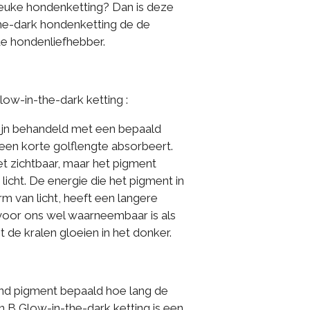
leuke hondenketting? Dan is deze
he-dark hondenketting de de
de hondenliefhebber.
ow-in-the-dark ketting :
zijn behandeld met een bepaald
een korte golflengte absorbeert.
iet zichtbaar, maar het pigment
 licht. De energie die het pigment in
rm van licht, heeft een langere
voor ons wel waarneembaar is als
t de kralen gloeien in het donker.
nd pigment bepaald hoe lang de
en B Glow-in-the-dark ketting is een