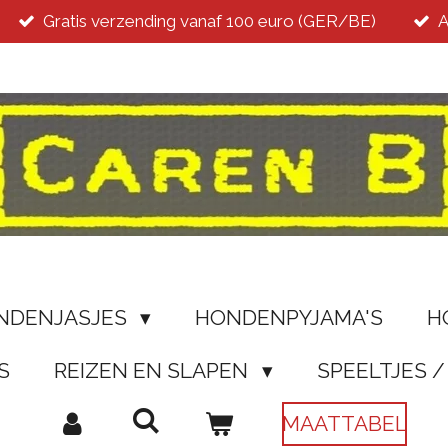
Gratis verzending vanaf 100 euro (GER/BE)
A
NDENJASJES
HONDENPYJAMA'S
H
S
REIZEN EN SLAPEN
SPEELTJES 
MAATTABEL