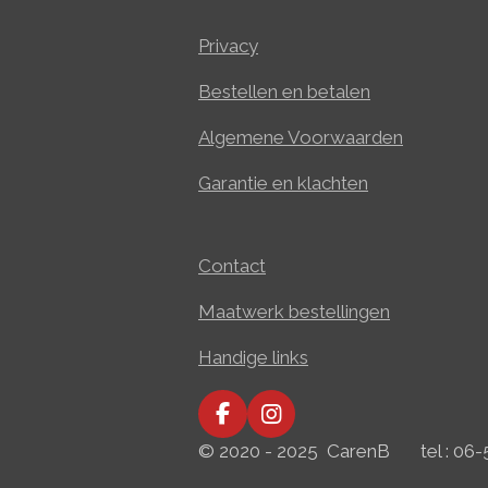
Privacy
Bestellen en betalen
Algemene Voorwaarden
Garantie en klachten
Contact
Maatwerk bestellingen
Handige links
F
I
a
n
© 2020 - 2025 CarenB tel : 06
c
s