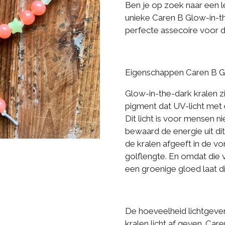
Ben je op zoek naar een 
unieke Caren B Glow-in-t
perfecte assecoire voor 
Eigenschappen Caren B Gl
Glow-in-the-dark kralen 
pigment dat UV-licht met 
Dit licht is voor mensen n
bewaard de energie uit dit
de kralen afgeeft in de vo
golflengte. En omdat die 
een groenige gloed laat di
De hoeveelheid lichtgeve
kralen licht af geven. Car