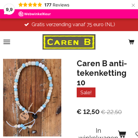
×
177
Reviews
9,9
Gratis verzending vanaf 75 euro (NL)
Caren B anti-
tekenketting
10
Sale!
€ 12,50
€ 22,50
In