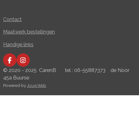
Contact
Maatwerk bestellingen
Handige links
F
I
a
n
© 2020 - 2025 CarenB tel : 06-55887373 de Noor
c
s
45a Buurse
e
t
Powered by
JouwWeb
b
a
o
g
o
r
k
a
m