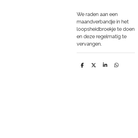
We raden aan een
maandverbandje in het
loopsheidbroekje te doen
en deze regelmatig te
vervangen.
D
D
S
D
e
e
h
e
l
e
a
l
e
l
r
e
n
e
n