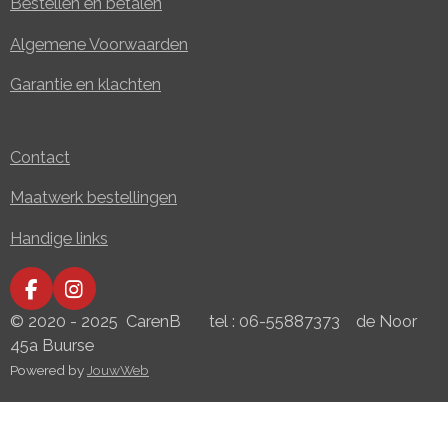
Bestellen en betalen
Algemene Voorwaarden
Garantie en klachten
Contact
Maatwerk bestellingen
Handige links
F
I
a
n
© 2020 - 2025 CarenB tel : 06-55887373 de Noor
c
s
45a Buurse
e
t
Powered by
JouwWeb
b
a
o
g
o
r
k
a