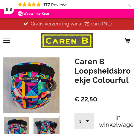
×
177
Reviews
9,9
Gratis verzending vanaf 75 euro (NL)
Caren B
Loopsheidsbro
ekje Colourful
€ 22,50
In
winkelwage