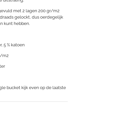
 uitstraling.
gevuld met 2 lagen 200 gr/m2
 5 draads gelockt, dus oerdegelijk
van kunt hebben.
r, 5 % katoen
0 g/m2
ter
le bucket kijk even op de laatste