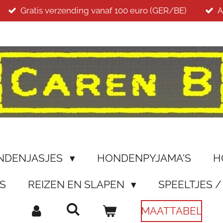
Gratis verzending vanaf 100 euro (GER/BE)
A
NDENJASJES
HONDENPYJAMA'S
H
S
REIZEN EN SLAPEN
SPEELTJES 
MAATTABEL