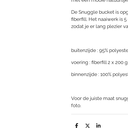
met een mooie natuurlijke
De Snuggle bucket is op
fiberfill. Het naaiwerk is
zodat je er lang plezier 
buitenzijde : 95% polyeste
voering : fiberfill 2 x 20
binnenzijde : 100% polyes
Voor de juiste maat snugg
foto.
D
D
S