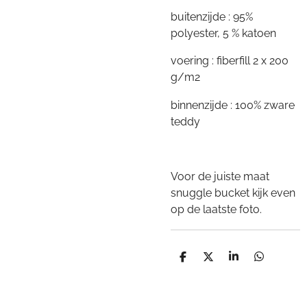
buitenzijde : 95%
polyester, 5 % katoen
voering : fiberfill 2 x 200
g/m2
binnenzijde : 100% zware
teddy
Voor de juiste maat
snuggle bucket kijk even
op de laatste foto.
D
D
S
D
e
e
h
e
l
e
a
l
e
l
r
e