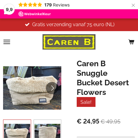
×
179
Reviews
9,9
Gratis verzending vanaf 75 euro (NL)
Caren B
Snuggle
Bucket Desert
Flowers
Sale!
€ 24,95
€ 49,95